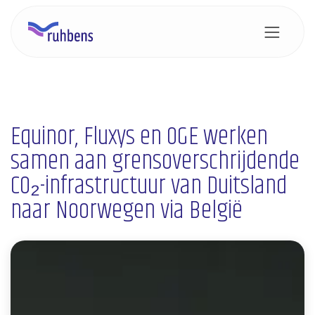
Overslaan naar inhoud
Equinor, Fluxys en OGE werken
samen aan grensoverschrijdende
CO₂-infrastructuur van Duitsland
naar Noorwegen via België